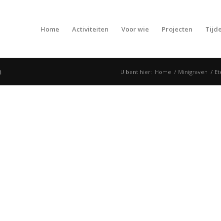
Home
Activiteiten
Voor wie
Projecten
Tijde
n
U bent hier:
Home
/
Minigraven
/
Et