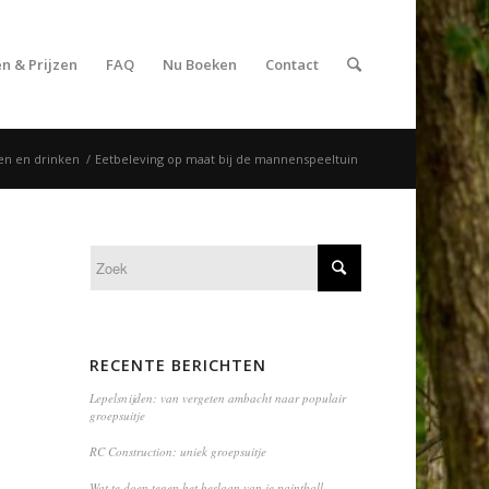
n & Prijzen
FAQ
Nu Boeken
Contact
en en drinken
/
Eetbeleving op maat bij de mannenspeeltuin
RECENTE BERICHTEN
Lepelsnijden: van vergeten ambacht naar populair
groepsuitje
RC Construction: uniek groepsuitje
Wat te doen tegen het beslaan van je paintball