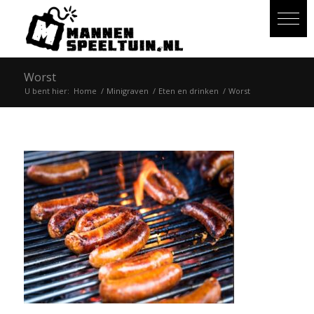
Worst
U bent hier:
Home
/
Minigraven
/
Eten en drinken
/
Worst