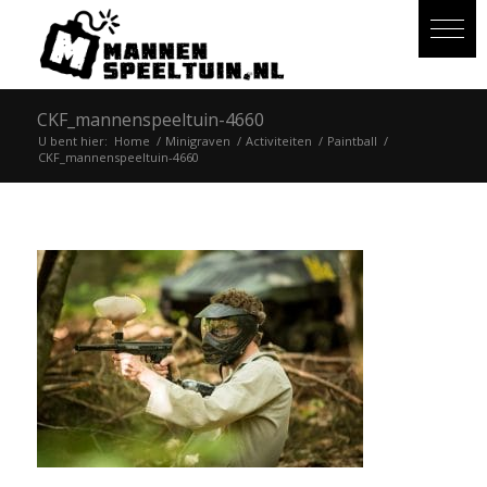
CKF_mannenspeeltuin-4660
U bent hier:
Home
/
Minigraven
/
Activiteiten
/
Paintball
/
CKF_mannenspeeltuin-4660