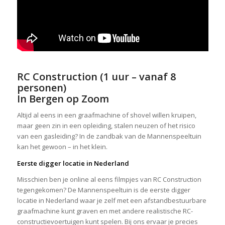
RC Construction (1 uur – vanaf 8
personen)
In Bergen op Zoom
Altijd al eens in een graafmachine of shovel willen kruipen,
maar geen zin in een opleiding, stalen neuzen of het risico
van een gasleiding? In de zandbak van de Mannenspeeltuin
kan het gewoon – in het klein.
Eerste digger locatie in Nederland
Misschien ben je online al eens filmpjes van RC Construction
tegengekomen? De Mannenspeeltuin is de eerste digger
locatie in Nederland waar je zelf met een afstandbestuurbare
graafmachine kunt graven en met andere realistische RC-
constructievoertuigen kunt spelen. Bij ons ervaar je precies