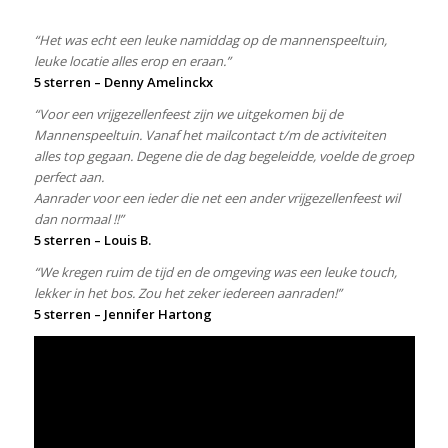
“Het was echt een leuke namiddag op de mannenspeeltuin,
leuke locatie alles erop en eraan.”
5 sterren – Denny Amelinckx
“Voor een vrijgezellenfeest zijn we uitgekomen bij de
Mannenspeeltuin. Vanaf het mailcontact t/m de activiteiten
alles top gegaan. Degene die de dag begeleidde, voelde de groep
perfect aan.
Aanrader voor een ieder die net een ander vrijgezellenfeest wil
dan normaal !!”
5 sterren – Louis B.
“We kregen ruim de tijd en de omgeving was een leuke touch,
lekker in het bos. Zou het zeker iedereen aanraden!”
5 sterren – Jennifer Hartong