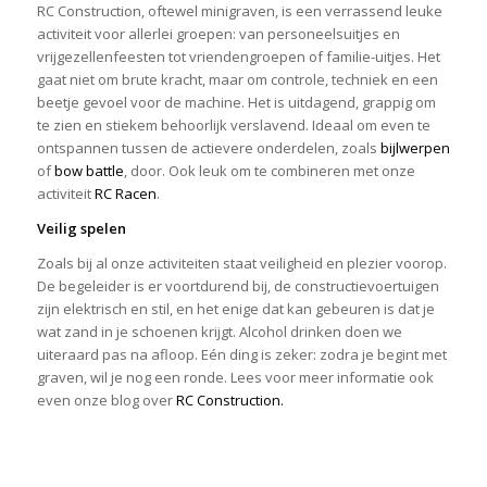
RC Construction, oftewel minigraven, is een verrassend leuke
activiteit voor allerlei groepen: van personeelsuitjes en
vrijgezellenfeesten tot vriendengroepen of familie-uitjes. Het
gaat niet om brute kracht, maar om controle, techniek en een
beetje gevoel voor de machine. Het is uitdagend, grappig om
te zien en stiekem behoorlijk verslavend. Ideaal om even te
ontspannen tussen de actievere onderdelen, zoals
bijlwerpen
of
bow battle
, door. Ook leuk om te combineren met onze
activiteit
RC Racen
.
Veilig spelen
Zoals bij al onze activiteiten staat veiligheid en plezier voorop.
De begeleider is er voortdurend bij, de constructievoertuigen
zijn elektrisch en stil, en het enige dat kan gebeuren is dat je
wat zand in je schoenen krijgt. Alcohol drinken doen we
uiteraard pas na afloop. Eén ding is zeker: zodra je begint met
graven, wil je nog een ronde. Lees voor meer informatie ook
even onze blog over
RC Construction.