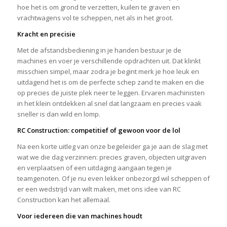
hoe het is om grond te verzetten, kuilen te graven en
vrachtwagens vol te scheppen, net als in het groot.
Kracht en precisie
Met de afstandsbediening in je handen bestuur je de
machines en voer je verschillende opdrachten uit. Dat klinkt
misschien simpel, maar zodra je begint merk je hoe leuk en
uitdagend het is om de perfecte schep zand te maken en die
op precies de juiste plek neer te leggen. Ervaren machinisten
in het klein ontdekken al snel dat langzaam en precies vaak
sneller is dan wild en lomp.
RC Construction: competitief of gewoon voor de lol
Na een korte uitleg van onze begeleider ga je aan de slag met
wat we die dag verzinnen: precies graven, objecten uitgraven
en verplaatsen of een uitdaging aangaan tegen je
teamgenoten. Of je nu even lekker onbezorgd wil scheppen of
er een wedstrijd van wilt maken, met ons idee van RC
Construction kan het allemaal.
Voor iedereen die van machines houdt