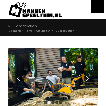
RC Construction
U bent hier:
Home
/
Activiteiten
/
RC Construction
Volgende
1
2
3
4
5