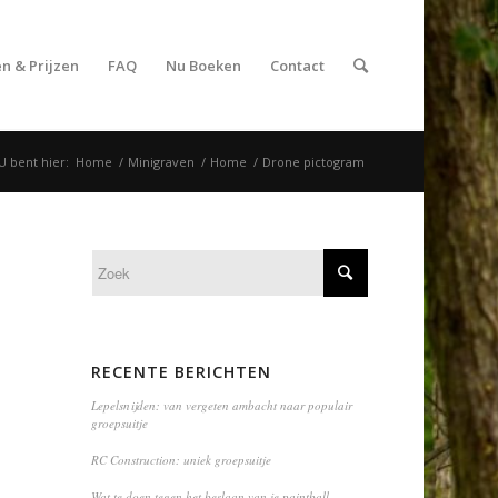
n & Prijzen
FAQ
Nu Boeken
Contact
U bent hier:
Home
/
Minigraven
/
Home
/
Drone pictogram
RECENTE BERICHTEN
Lepelsnijden: van vergeten ambacht naar populair
groepsuitje
RC Construction: uniek groepsuitje
Wat te doen tegen het beslaan van je paintball