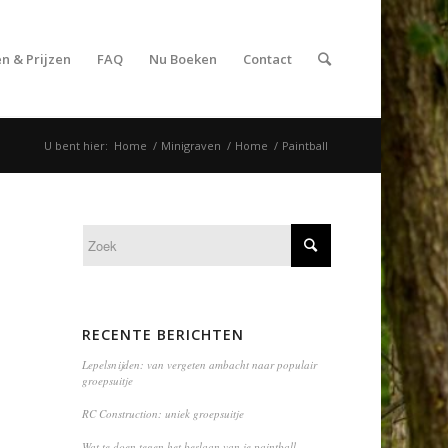
n & Prijzen
FAQ
Nu Boeken
Contact
U bent hier:
Home
/
Minigraven
/
Home
/
Paintball
RECENTE BERICHTEN
Lepelsnijden: van vergeten ambacht naar populair
groepsuitje
RC Construction: uniek groepsuitje
Wat te doen tegen het beslaan van je paintball