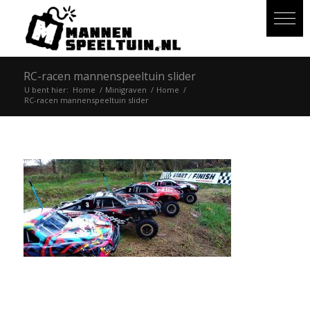
RC-racen mannenspeeltuin slider
U bent hier:
Home
/
Minigraven
/
Home
/
RC-racen mannenspeeltuin slider