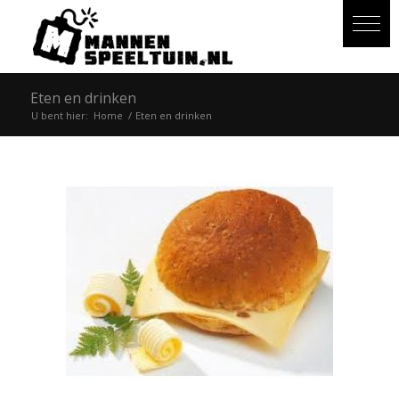
Eten en drinken
U bent hier:
Home
/
Eten en drinken