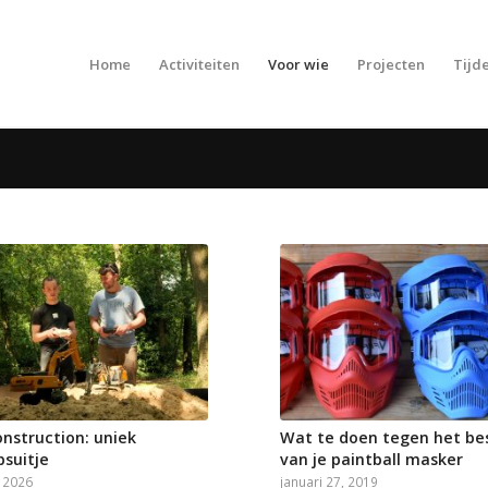
Home
Activiteiten
Voor wie
Projecten
Tijde
onstruction: uniek
Wat te doen tegen het be
psuitje
van je paintball masker
, 2026
januari 27, 2019