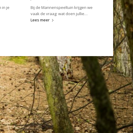
 in je
Bij de Mannenspeeltuin krijgen we
vaak de vraag: wat doen jullie…
Lees meer