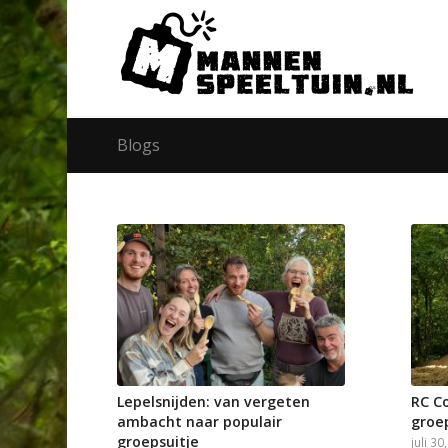
Blogs
Lepelsnijden: van vergeten
RC C
ambacht naar populair
groe
groepsuitje
juli 30