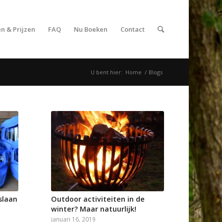
n & Prijzen
FAQ
Nu Boeken
Contact
U bent hier:
Home
/
Blogs
slaan
Outdoor activiteiten in de
winter? Maar natuurlijk!
januari 16, 2019