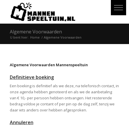
Algemene Voorwaarden
U bent hier:
Home
/
Algemene Voorwaarden
Algemene Voorwaarden Mannenspeeltuin
Definitieve boeking
Een boeking is definitief als we deze, na telefonisch contact, in
onze agenda hebben genoteerd en als we de aanbetaling
van € 10,- per persoon hebben ontvangen. Het resterende
bedrag voldoe je contant of per pin op de dag zelf, tenzij we
daar iets anders over hebben afgesproken.
Annuleren