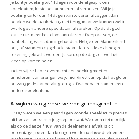
Je kunt je boeking tot 14 dagen voor de afgesproken
speeldatum, kosteloos annuleren of verhuizen. Wil je je
boeking korter dan 14 dagen van te voren afzeggen, dan
betalen we de aanbetaling niet terug, maar we kunnen wel in
overleg een andere speeldatum afspreken. Op de dag zelf
kun je niet meer kosteloos annuleren of verplaatsen, de
aanbetaling wordt dan ingehouden. Heb je een Mannenlunch,
BBQ of MannenBBQ geboekt staan dan zal deze alsnog in
rekening gebracht worden. Je kunt op de dag zelf wel het
vlees op komen halen.
Indien wij zelf door overmacht een boeking moeten
annuleren, dan brengen we je hier direct van op de hoogte en
ontvang je de aanbetaling terug. Of we bepalen samen een
andere speeldatum.
Afwijken van gereserveerde groepsgrootte
Graag weten we een paar dagen voor de speeldatum precies
uit hoeveel personen je groep bestaat. We doen niet moeilijk
als op de dag zelf 10% van de deelnemers afvalt. Is dit
percentage groter, dan brengen we de no show-deelnemers