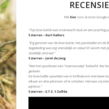
RECENSI
Klik
hier
voor al onze Google-
“Top bow battle was onverwacht leuk en een prachtig pa
5 sterren – Kurt Halters
“Erg genoten van de bow battle, het paintballen en de 
begeleiding was erg vriendelijk en relaxt! Er wordt met 
duidelijk centraal.”
5 sterren – Jornt de Jong
“Met het sportteam een “mannenuitje” beleefd. We heb
gedaan.
De bow batlle speelden we in trefbalvorm met twee te
elkaar en drie pilonnen af te schieten. Het was vrij in
pijnloos.”
5 sterren – E.T.S. ’t Zelfde