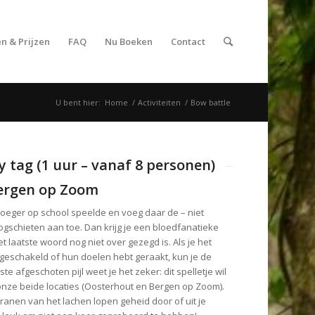
n & Prijzen
FAQ
Nu Boeken
Contact
U bent hier:
Home
/
Activiteiten
/
Bow battle
y tag (1 uur – vanaf 8 personen)
Bergen op Zoom
vroeger op school speelde en voeg daar de – niet
gschieten aan toe. Dan krijg je een bloedfanatieke
et laatste woord nog niet over gezegd is. Als je het
tgeschakeld of hun doelen hebt geraakt, kun je de
e afgeschoten pijl weet je het zeker: dit spelletje wil
onze beide locaties (Oosterhout en Bergen op Zoom).
ranen van het lachen lopen geheid door of uit je