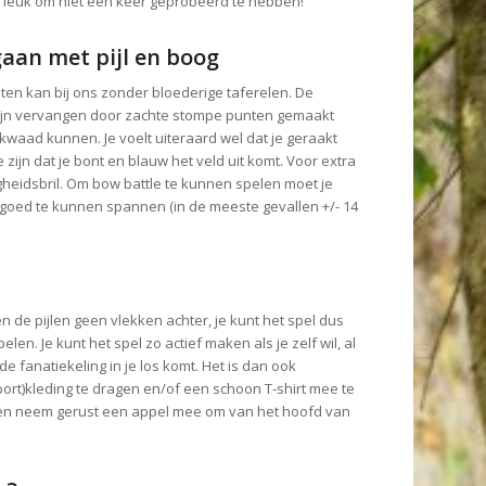
 Te leuk om niet een keer geprobeerd te hebben!
f gaan met pijl en boog
eten kan bij ons zonder bloederige taferelen. De
zijn vervangen door zachte stompe punten gemaakt
waad kunnen. Je voelt uiteraard wel dat je geraakt
 zijn dat je bont en blauw het veld uit komt. Voor extra
gheidsbril. Om bow battle te kunnen spelen moet je
goed te kunnen spannen (in de meeste gevallen +/- 14
ten de pijlen geen vlekken achter, je kunt het spel dus
len. Je kunt het spel zo actief maken als je zelf wil, al
de fanatiekeling in je los komt. Het is dan ook
ort)kleding te dragen en/of een schoon T-shirt mee te
 en neem gerust een appel mee om van het hoofd van