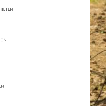
HIETEN
ION
EN