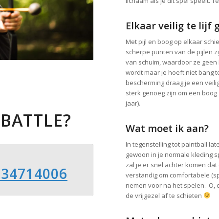
lichaam als je dit spel speelt.
Elkaar veilig te lij
Met pijl en boog op elkaar schi
scherpe punten van de pijlen 
van schuim, waardoor ze geen k
wordt maar je hoeft niet bang te
bescherming draag je een veili
sterk genoeg zijn om een boog 
jaar).
 BATTLE?
Wat moet ik aan?
In tegenstelling tot paintball la
gewoon in je normale kleding spe
zal je er snel achter komen dat 
-34714006
verstandig om comfortabele (sp
nemen voor na het spelen. O,
de vrijgezel af te schieten