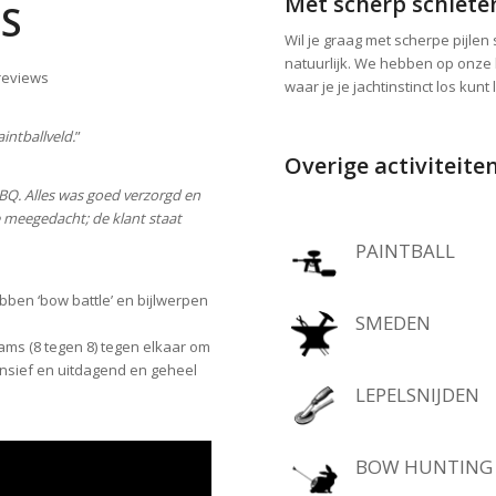
Met scherp schiete
ES
Wil je graag met scherpe pijlen
natuurlijk. We hebben op onze 
reviews
waar je je jachtinstinct los ku
intballveld.
”
Overige activiteite
BBQ. Alles was goed verzorgd en
je meegedacht; de klant staat
PAINTBALL
ben ‘bow battle’ en bijlwerpen
SMEDEN
ams (8 tegen 8) tegen elkaar om
tensief en uitdagend en geheel
LEPELSNIJDEN
BOW HUNTING