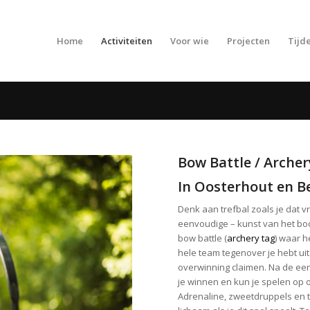
Home
Activiteiten
Voor wie
Projecten
Tijde
Bow Battle / Archer
In Oosterhout en 
Denk aan trefbal zoals je dat 
eenvoudige – kunst van het boo
bow battle (
archery tag
) waar h
hele team tegenover je hebt ui
overwinning claimen. Na de eerst
je winnen en kun je spelen op 
Adrenaline, zweetdruppels en t