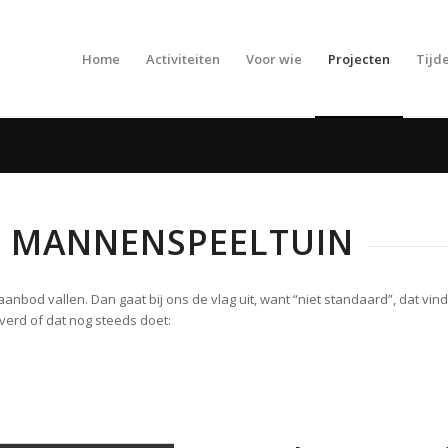
Home
Activiteiten
Voor wie
Projecten
Tijde
E MANNENSPEELTUIN
nbod vallen. Dan gaat bij ons de vlag uit, want “niet standaard”, dat vin
erd of dat nog steeds doet: