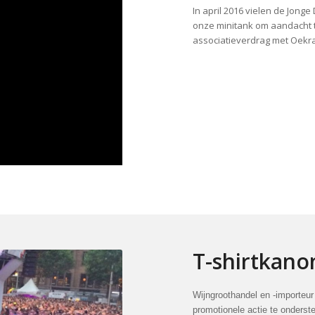
In april 2016 vielen de Jong
onze minitank om aandacht 
associatieverdrag met Oekr
T-shirtkano
Wijngroothandel en -importeu
promotionele actie te onderst