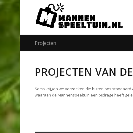
Projecten
PROJECTEN VAN D
Soms krijgen we verzoeken die buiten ons standaard aa
waaraan de Mannenspeeltuin een bijdrage heeft gelev