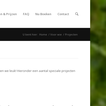
n & Prijzen
FAQ
Nu Boeken
Contact
U bent hier:
Home
/
Voor wie
/
Projecten
den we leuk! Hieronder een aantal speciale projecten