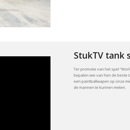
StukTV tank s
Ter promotie van het spel “Wo
bepalen wie van hen de beste 
een paintballwapen op onze mi
de mannen te kunnen meten.