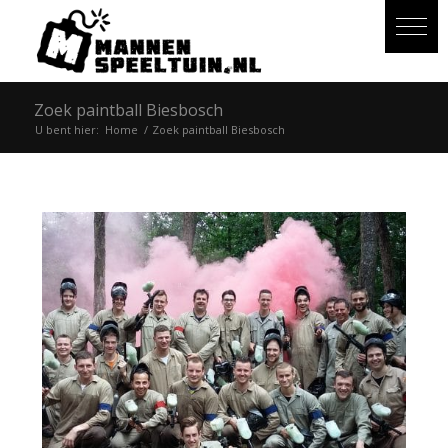
Zoek paintball Biesbosch
U bent hier:
Home
/
Zoek paintball Biesbosch