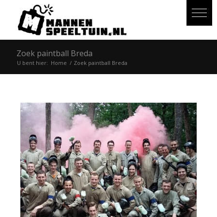
Zoek paintball Breda
U bent hier:
Home
/
Zoek paintball Breda