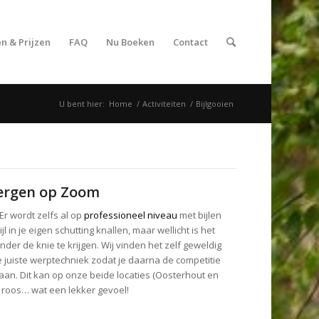
n & Prijzen
FAQ
Nu Boeken
Contact
U bent hier:
Home
/
Activiteiten
/
Bijlgooien
Bergen op Zoom
 Er wordt zelfs al op
professioneel niveau
met bijlen
jl in je eigen schutting knallen, maar wellicht is het
der de knie te krijgen. Wij vinden het zelf geweldig
e juiste werptechniek zodat je daarna de competitie
an. Dit kan op onze beide locaties (Oosterhout en
e roos… wat een lekker gevoel!