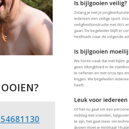
Is bijlgooien veilig?
Zolang je niet je jongleerkunst
iedereen een veilige sport. Voo
veiligheidsinstructie met do’s e
gaan. De begeleider blijft er c
heelhuids naar de volgende acti
Is bijlgooien moeili
We horen vaak dat met bijlen g
geen Vikingbloed in de stamboom
te oefenen en met onze tips en t
krijgen. We begeleiden iedereen
GOOIEN?
heeft.
Leuk voor iedereen
Of het nu gaat om een personee
middag met vrienden, bijlgooien
-54681130
te zijn, het gaat meer om techn
gooien moet je minimaal 14 jaar