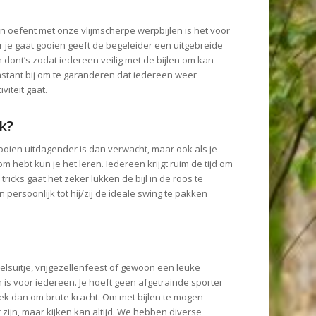
en oefent met onze vlijmscherpe werpbijlen is het voor
r je gaat gooien geeft de begeleider een uitgebreide
n dont’s zodat iedereen veilig met de bijlen om kan
onstant bij om te garanderen dat iedereen weer
viteit gaat.
jk?
ooien uitdagender is dan verwacht, maar ook als je
 hebt kun je het leren. Iedereen krijgt ruim de tijd om
ricks gaat het zeker lukken de bijl in de roos te
 persoonlijk tot hij/zij de ideale swing te pakken
lsuitje, vrijgezellenfeest of gewoon een leuke
 is voor iedereen. Je hoeft geen afgetrainde sporter
iek dan om brute kracht. Om met bijlen te mogen
 zijn, maar kijken kan altijd. We hebben diverse