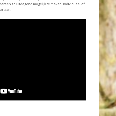
dereen zo uitdagend mogelijk te maken. Individueel of
aar aan.