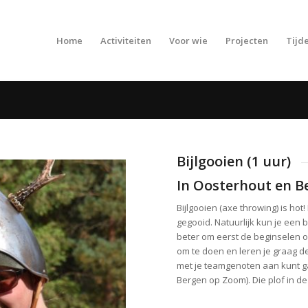
Home
Activiteiten
Voor wie
Projecten
Tijde
Bijlgooien (1 uur)
In Oosterhout en 
Bijlgooien (axe throwing) is hot!
gegooid. Natuurlijk kun je een bi
beter om eerst de beginselen on
om te doen en leren je graag d
met je teamgenoten aan kunt ga
Bergen op Zoom). Die plof in d