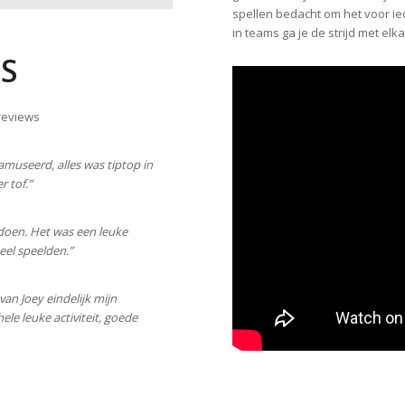
spellen bedacht om het voor ie
in teams ga je de strijd met elk
ES
reviews
museerd, alles was tiptop in
r tof.”
 doen. Het was een leuke
eel speelden.”
an Joey eindelijk mijn
le leuke activiteit, goede