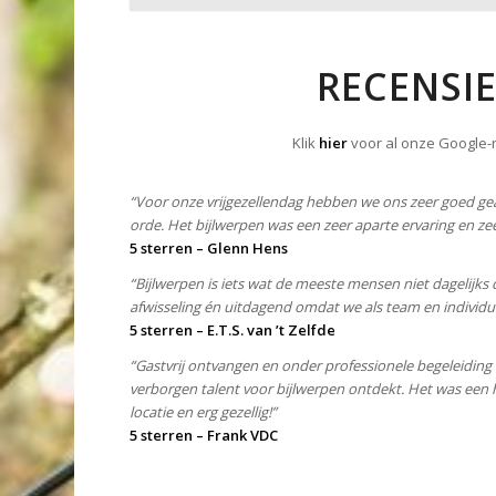
RECENSI
Klik
hier
voor al onze Google-
“Voor onze vrijgezellendag hebben we ons zeer goed gea
orde. Het bijlwerpen was een zeer aparte ervaring en zee
5 sterren – Glenn Hens
“Bijlwerpen is iets wat de meeste mensen niet dagelijks
afwisseling én uitdagend omdat we als team en individu
5 sterren – E.T.S. van ’t Zelfde
“Gastvrij ontvangen en onder professionele begeleiding v
verborgen talent voor bijlwerpen ontdekt. Het was een he
locatie en erg gezellig!”
5 sterren – Frank VDC