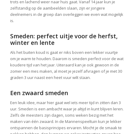
trots en lachend weer naar huis gaat. Vanaf 14 jaar kun je
zelfstandig op de aambeelden slaan, zijn er jongere
deelnemers in de groep dan overleggen we even wat mogelijk
is.
Smeden: perfect uitje voor de herfst,
winter en lente
Als het buiten koud is gaat er niks boven een lekker vuurtje
om je warm te houden. Daarom is smeden perfect voor de wat
koudere tijd van het jaar. Uiteraard kan je ook gewoon in de
zomer een mes maken, al moet je jezelf afvragen of je met 30
graden 3 uur naast een heet vuur wilt staan.
Een zwaard smeden
Een leuk idee, maar hier gaat wel iets meer tijd in zitten dan 3
uur. Smeden is een ambacht waar je altijd in kunt blijven leren.
Zelfs de meesters zijn dagen, soms weken bezig met het
maken van één zwaard. In de Mannenspeeltuin kun je lekker
ontspannen de basisprincipes ervaren. Mocht je de smaak te
pakken hebben, dan kunnen we zeker instructies geven hoe