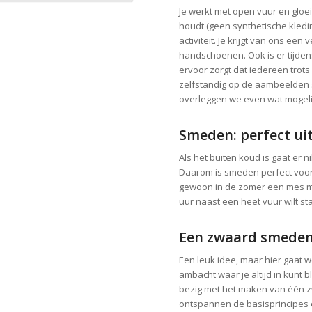
Je werkt met open vuur en gloei
houdt (geen synthetische kleding
activiteit. Je krijgt van ons een
handschoenen. Ook is er tijdens
ervoor zorgt dat iedereen trots
zelfstandig op de aambeelden s
overleggen we even wat mogelij
Smeden: perfect uit
Als het buiten koud is gaat er 
Daarom is smeden perfect voor 
gewoon in de zomer een mes mak
uur naast een heet vuur wilt st
Een zwaard smede
Een leuk idee, maar hier gaat we
ambacht waar je altijd in kunt 
bezig met het maken van één z
ontspannen de basisprincipes 