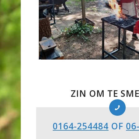
ZIN OM TE SM
0164-254484
OF
06