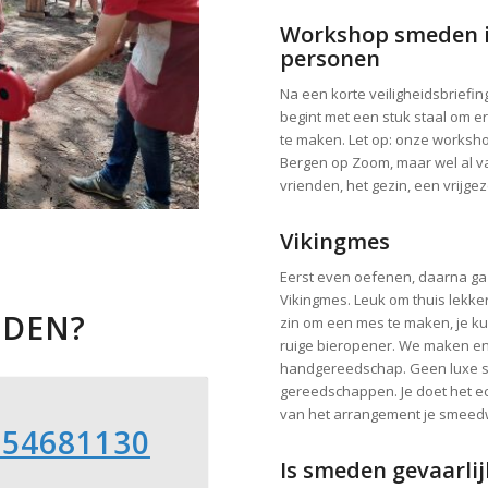
Workshop smeden i
personen
Na een korte veiligheidsbriefin
begint met een stuk staal om er 
te maken. Let op: onze worksho
Bergen op Zoom, maar wel al va
vrienden, het gezin, een vrijge
Vikingmes
Eerst even oefenen, daarna ga
Vikingmes. Leuk om thuis lekke
EDEN?
zin om een mes te maken, je ku
ruige bieropener. We maken en
handgereedschap. Geen luxe sc
gereedschappen. Je doet het ec
van het arrangement je smee
-54681130
Is smeden gevaarlij