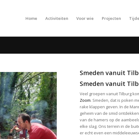
Home
Activiteiten
Voor wie
Projecten
Tijde
Smeden vanuit Til
Smeden vanuit Til
Veel groepen vanuit Tilburg k
Zoom
. Smeden, dat is poken m
rake klappen geven. In de Man
geheim van de smid ontdekken. 
van de hamers op de aambeeld
elke slag. Ons terrein in de buit
er echt even een middeleeuw