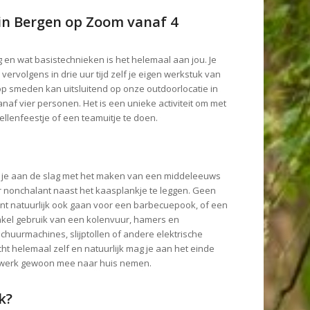
n Bergen op Zoom vanaf 4
g en wat basistechnieken is het helemaal aan jou. Je
vervolgens in drie uur tijd zelf je eigen werkstuk van
p smeden kan uitsluitend op onze outdoorlocatie in
naf vier personen. Het is een unieke activiteit om met
zellenfeestje of een teamuitje te doen.
 je aan de slag met het maken van een middeleeuws
r nonchalant naast het kaasplankje te leggen. Geen
nt natuurlijk ook gaan voor een barbecuepook, of een
kel gebruik van een kolenvuur, hamers en
huurmachines, slijptollen of andere elektrische
ht helemaal zelf en natuurlijk mag je aan het einde
dwerk gewoon mee naar huis nemen.
k?