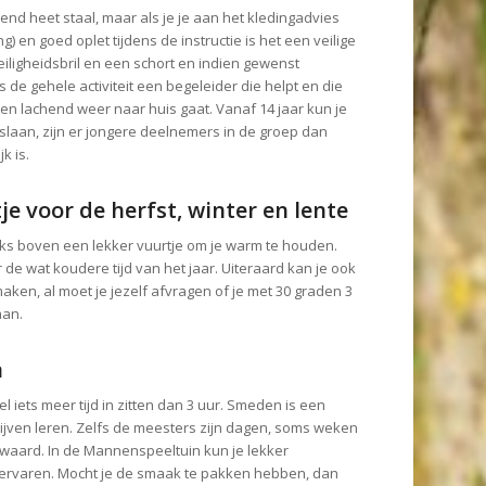
end heet staal, maar als je je aan het kledingadvies
) en goed oplet tijdens de instructie is het een veilige
 veiligheidsbril en een schort en indien gewenst
 de gehele activiteit een begeleider die helpt en die
 en lachend weer naar huis gaat. Vanaf 14 jaar kun je
laan, zijn er jongere deelnemers in de groep dan
k is.
je voor de herfst, winter en lente
niks boven een lekker vuurtje om je warm te houden.
de wat koudere tijd van het jaar. Uiteraard kan je ook
en, al moet je jezelf afvragen of je met 30 graden 3
aan.
n
l iets meer tijd in zitten dan 3 uur. Smeden is een
blijven leren. Zelfs de meesters zijn dagen, soms weken
waard. In de Mannenspeeltuin kun je lekker
ervaren. Mocht je de smaak te pakken hebben, dan