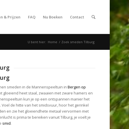
n & Prijzen
FAQ
Nu Boeken
Contact
U bent hier:
Home
/
Zoek smeden Tilburg
burg
burg
omen smeden in de Mannenspeeltuin in
Bergen op
et gloeiend heet staal, zwaaien met zware hamers en
nenspeeltuin kun je op een ontspannen manier het
Voel de hitte van het smidsvuur, hoor het gerinkel
en en zie het gloeiendhete metaal vervormen met
enlucht is prima te bereiken vanuit Tilburg, je voelt je
se
smid
.