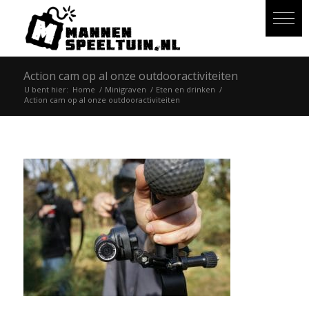
Action cam op al onze outdooractiviteiten
U bent hier:
Home
/
Minigraven
/
Eten en drinken
/
Action cam op al onze outdooractiviteiten