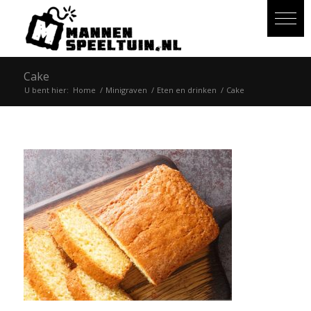
Cake
U bent hier:
Home
/
Minigraven
/
Eten en drinken
/
Cake