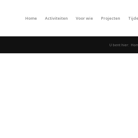
Home
Activiteiten
Voor wie
Projecten
Tijde
U bent hier:
Ho