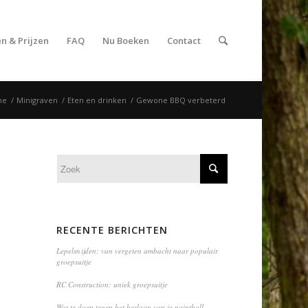
n & Prijzen
FAQ
Nu Boeken
Contact
me
/
Minigraven
/
Eten en drinken
/
Gewone BBQ verbeterd
RECENTE BERICHTEN
Lepelsnijden: van vergeten ambacht naar populair
groepsuitje
RC Construction: uniek groepsuitje
Wat te doen tegen het beslaan van je paintball