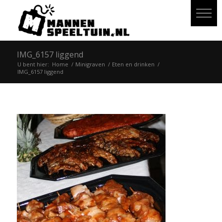
IMG_6157 liggend
U bent hier:
Home
/
Minigraven
/
Eten en drinken
/
IMG_6157 liggend