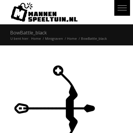
BowBattle_black
U bent hier:
Home
/
Minigraven
/
Home
/
BowBattle_black