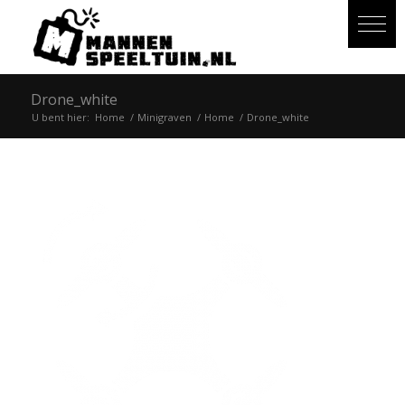
Drone_white
U bent hier:
Home
/
Minigraven
/
Home
/
Drone_white