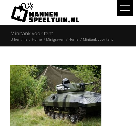
Minitank voor tent
U bent hier:
Home
/
Minigraven
/
Home
/
Minitank voor tent