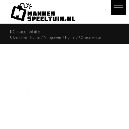
RC-race_white
U bent hier:
Home
/
Minigraven
/
Home
/
RC-race_white