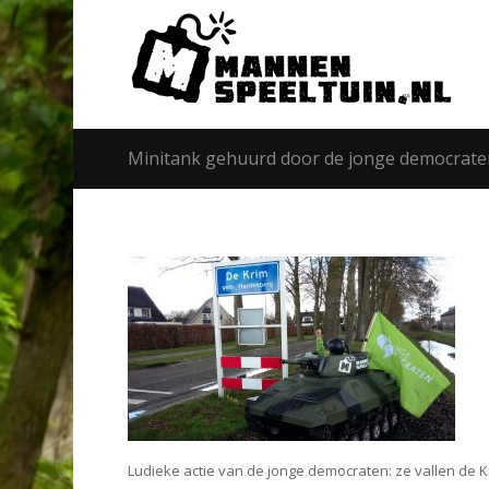
Minitank gehuurd door de jonge democrate
Ludieke actie van de jonge democraten: ze vallen de 