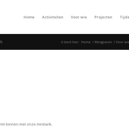
Home
Activiteiten
Voor wie
Projecten
Tijde
n
U bent hier:
Home
/
Minigraven
/
Voor wi
Krim binnen met onze minitank.