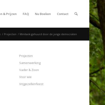
n & Prijzen
FAQ
Nu Boeken
Contact
e
/
Projecten
/
Minitank gehuurd door de jonge democraten
Projecten
Samenwerking
Vader & Zoon
Voor wie
Vrijgezellenfeest