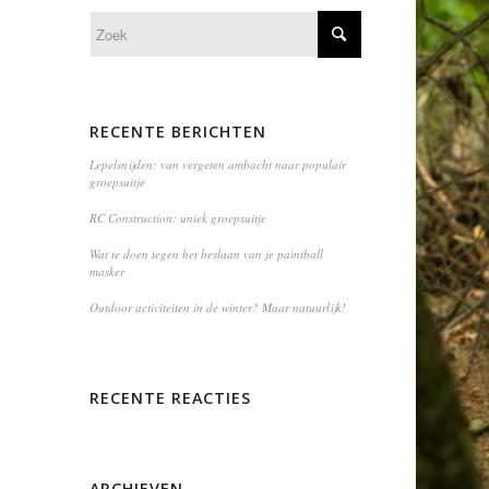
RECENTE BERICHTEN
Lepelsnijden: van vergeten ambacht naar populair
groepsuitje
RC Construction: uniek groepsuitje
Wat te doen tegen het beslaan van je paintball
masker
Outdoor activiteiten in de winter? Maar natuurlijk!
RECENTE REACTIES
ARCHIEVEN