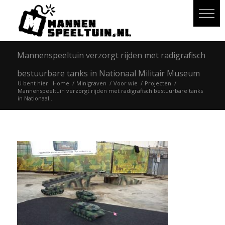
Mannenspeeltuin verzorgt rijden met radigrafisch
bestuurbare tanks in Nationaal Militair Museum
U bent hier:
Home
/
Minigraven
/
Voor wie
/
Projecten
/
Mannenspeeltuin verzorgt rijden met radigrafisch bestuurbare tanks
in Nationaal...