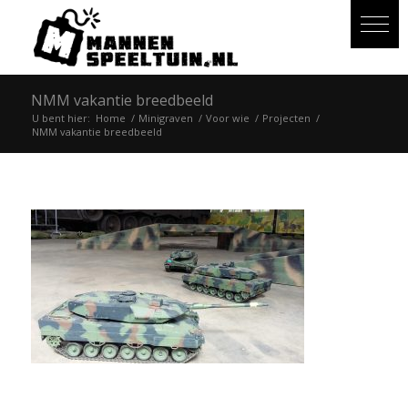
NMM vakantie breedbeeld
U bent hier:
Home
/
Minigraven
/
Voor wie
/
Projecten
/
NMM vakantie breedbeeld