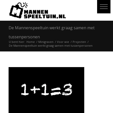
De Mannenspeeltuin werkt graag samen met
tussenpersonen
U bent hier:
Home
/
Minigraven
/
Voor wie
/
Projecten
/
De Mannenspeeltuin werkt graag samen met tussenpersonen