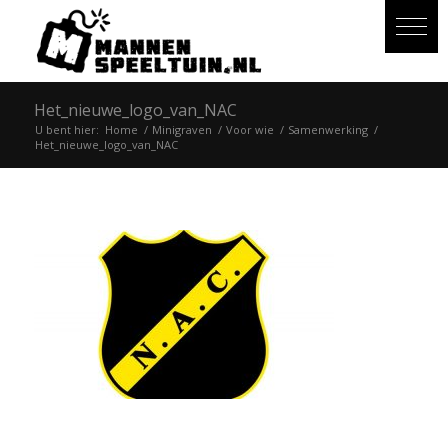
Het_nieuwe_logo_van_NAC
U bent hier:
Home
/
Minigraven
/
Voor wie
/
Samenwerking
/
Het_nieuwe_logo_van_NAC