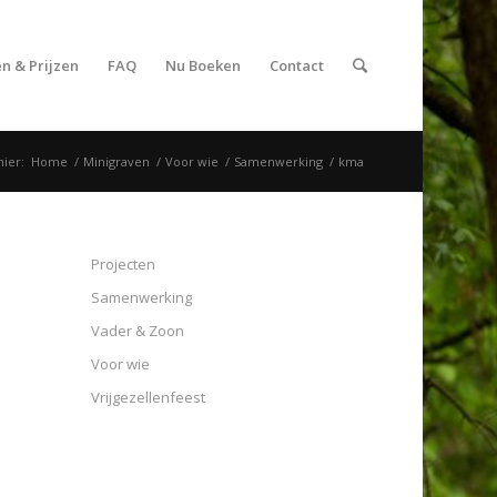
n & Prijzen
FAQ
Nu Boeken
Contact
hier:
Home
/
Minigraven
/
Voor wie
/
Samenwerking
/
kma
Projecten
Samenwerking
Vader & Zoon
Voor wie
Vrijgezellenfeest