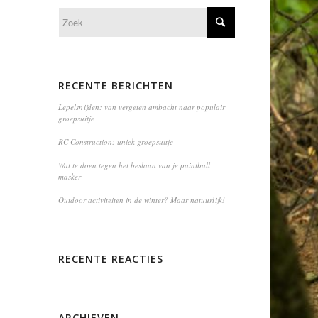
RECENTE BERICHTEN
Lepelsnijden: van vergeten ambacht naar populair
groepsuitje
RC Construction: uniek groepsuitje
Wat te doen tegen het beslaan van je paintball
masker
Outdoor activiteiten in de winter? Maar natuurlijk!
RECENTE REACTIES
ARCHIEVEN