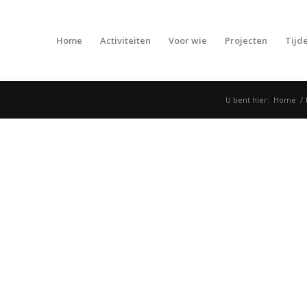
Home
Activiteiten
Voor wie
Projecten
Tijde
U bent hier:
Home
/