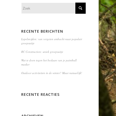
RECENTE BERICHTEN
Lepelsnijden: van vergeten ambacht naar populair
groepsuitje
RC Construction: uniek groepsuitje
Wat te doen tegen het beslaan van je paintball
masker
Outdoor activiteiten in de winter? Maar natuurlijk!
RECENTE REACTIES
ARCHIEVEN