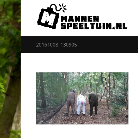
20161008_130905