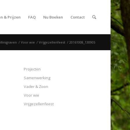
n & Prijzen
FAQ
Nu Boeken
Contact
Minigraven
/
Voor wie
/
Vrijgezellenfeest
/
20161008_130905
Projecten
Samenwerking
Vader & Zoon
Voor wie
Vrijgezellenfeest