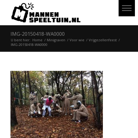
IMG-20150418-WA0000
U bent hier:
Home
/
Minigraven
/
Voor wie
/
Vrijgezellenfeest
/
IMG-20150418-WA0000