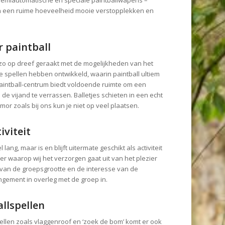
en een ruime hoeveelheid mooie verstopplekken en
r paintball
e zo op dreef geraakt met de mogelijkheden van het
e spellen hebben ontwikkeld, waarin paintball ultiem
paintball-centrum biedt voldoende ruimte om een
 de vijand te verrassen. Balletjes schieten in een echt
or zoals bij ons kun je niet op veel plaatsen.
viteit
 lang, maar is en blijft uitermate geschikt als activiteit
r waarop wij het verzorgen gaat uit van het plezier
 van de groepsgrootte en de interesse van de
gement in overleg met de groep in.
llspellen
llen zoals vlaggenroof en ‘zoek de bom’ komt er ook