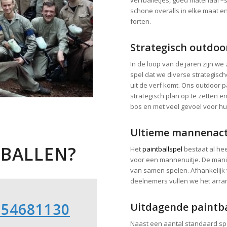
schone overalls in elke maat 
forten.
Strategisch outdoo
In de loop van de jaren zijn w
spel dat we diverse strategisch
uit de verf komt. Ons outdoor 
strategisch plan op te zetten en
bos en met veel gevoel voor hum
Ultieme mannenacti
TBALLEN?
Het
paintballspel
bestaat al heel
voor een mannenuitje. De manie
van samen spelen. Afhankelijk
deelnemers vullen we het arran
-54681130
Uitdagende paintba
Naast een aantal standaard spe