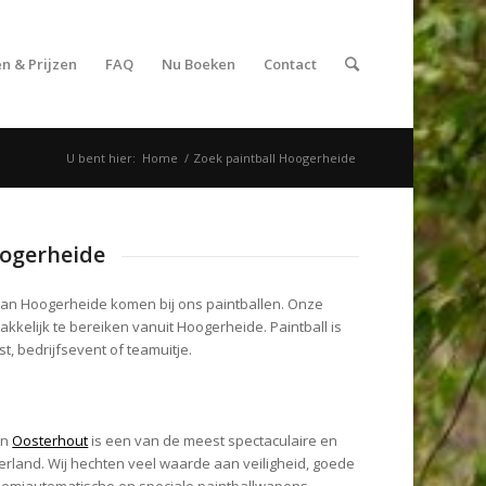
n & Prijzen
FAQ
Nu Boeken
Contact
U bent hier:
Home
/
Zoek paintball Hoogerheide
oogerheide
van Hoogerheide komen bij ons paintballen. Onze
akkelijk te bereiken vanuit Hoogerheide. Paintball is
t, bedrijfsevent of teamuitje.
in
Oosterhout
is een van de meest spectaculaire en
rland. Wij hechten veel waarde aan veiligheid, goede
–semiautomatische en speciale paintballwapens –