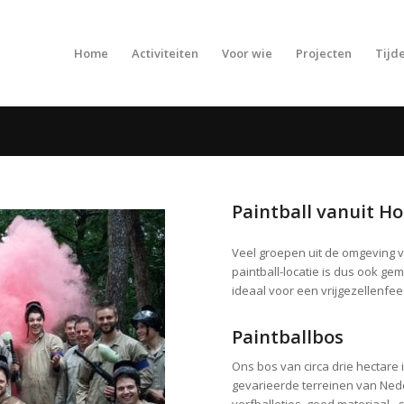
Home
Activiteiten
Voor wie
Projecten
Tijde
Paintball vanuit H
Veel groepen uit de omgeving 
paintball-locatie is dus ook gem
ideaal voor een vrijgezellenfees
Paintballbos
Ons bos van circa drie hectare 
gevarieerde terreinen van Nede
verfballetjes, goed materiaal 