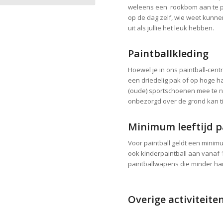
weleens een rookbom aan te pa
op de dag zelf, wie weet kunnen
uit als jullie het leuk hebben.
Paintballkleding
Hoewel je in ons paintball-cent
een driedelig pak of op hoge h
(oude) sportschoenen mee te nem
onbezorgd over de grond kan ti
Minimum leeftijd p
Voor paintball geldt een minimu
ook kinderpaintball aan vanaf 
paintballwapens die minder har
Overige activiteite