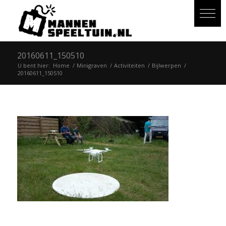
20160611_150510
U bent hier:
Home
/
Minigraven
/
Activiteiten
/
Bijlwerpen
/
20160611_150510