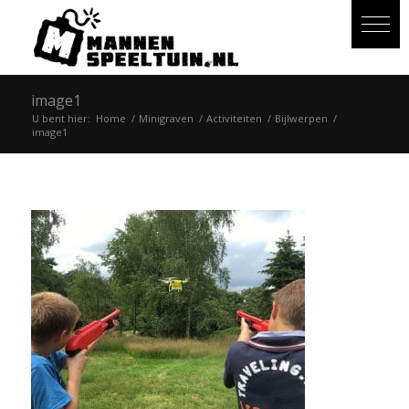
image1
U bent hier:
Home
/
Minigraven
/
Activiteiten
/
Bijlwerpen
/
image1