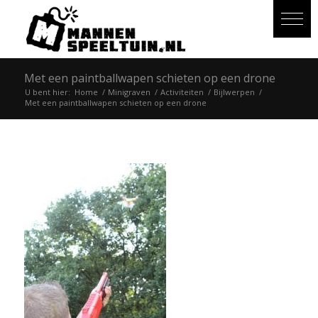
Met een paintballwapen schieten op een drone
U bent hier:
Home
/
Minigraven
/
Activiteiten
/
Bijlwerpen
/
Met een paintballwapen schieten op een drone