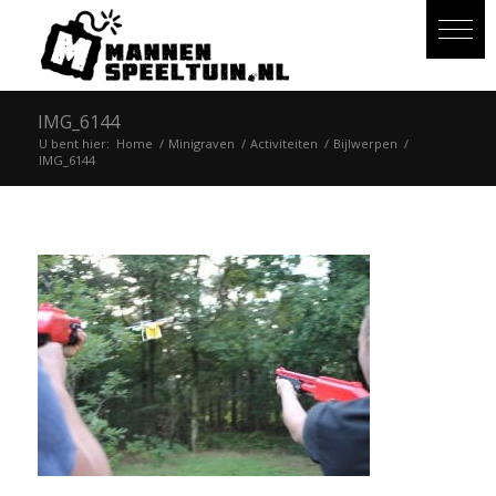
IMG_6144
U bent hier:
Home
/
Minigraven
/
Activiteiten
/
Bijlwerpen
/
IMG_6144