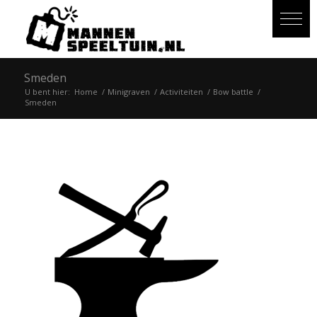
Smeden
U bent hier:
Home
/
Minigraven
/
Activiteiten
/
Bow battle
/
Smeden