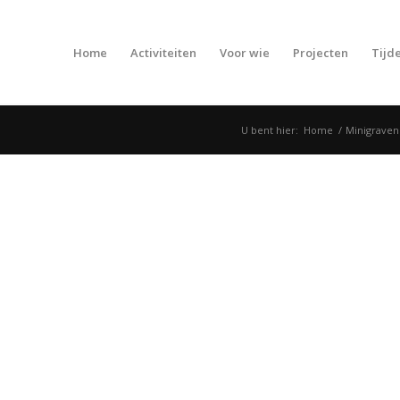
Home
Activiteiten
Voor wie
Projecten
Tijde
U bent hier:
Home
/
Minigraven