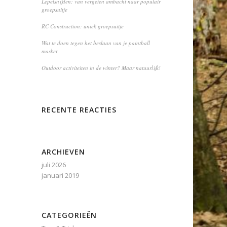
Lepelsnijden: van vergeten ambacht naar populair
groepsuitje
RC Construction: uniek groepsuitje
Wat te doen tegen het beslaan van je paintball
masker
Outdoor activiteiten in de winter? Maar natuurlijk!
RECENTE REACTIES
ARCHIEVEN
juli 2026
januari 2019
CATEGORIEËN