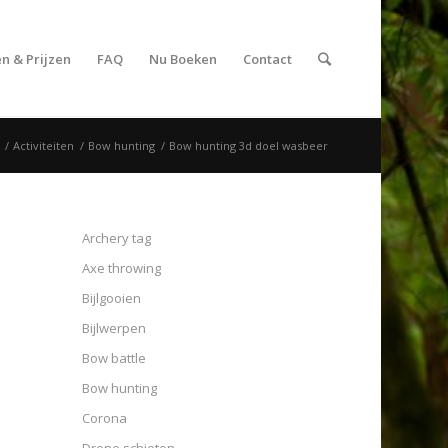
n & Prijzen
FAQ
Nu Boeken
Contact
/
Activiteiten
/
Bow hunting
/
Bow hunting 3d doel wasbeer
Archery tag
Axe throwing
Bijlgooien
Bijlwerpen
Bow battle
Bow hunting
Corona