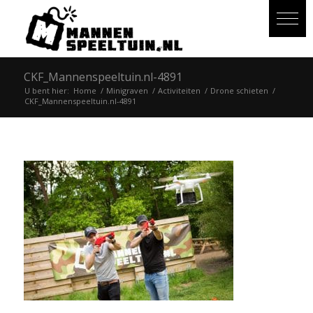
CKF_Mannenspeeltuin.nl-4891
U bent hier:
Home
/
Minigraven
/
Activiteiten
/
Drone schieten
/
CKF_Mannenspeeltuin.nl-4891