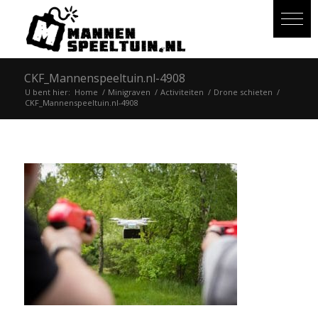
CKF_Mannenspeeltuin.nl-4908
U bent hier:
Home
/
Minigraven
/
Activiteiten
/
Drone schieten
/
CKF_Mannenspeeltuin.nl-4908