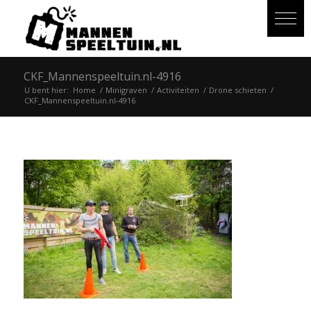
CKF_Mannenspeeltuin.nl-4916
U bent hier:
Home
/
Minigraven
/
Activiteiten
/
Drone schieten
/
CKF_Mannenspeeltuin.nl-4916