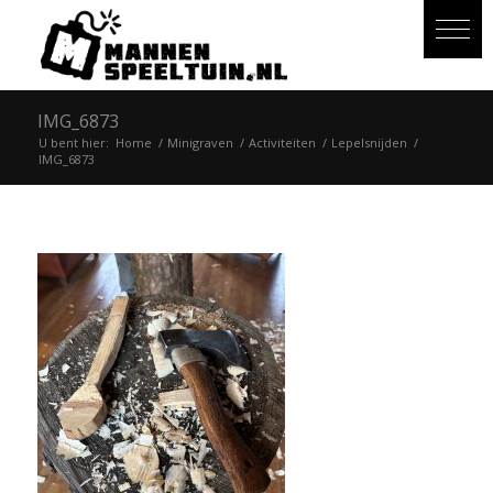
IMG_6873
U bent hier:
Home
/
Minigraven
/
Activiteiten
/
Lepelsnijden
/
IMG_6873