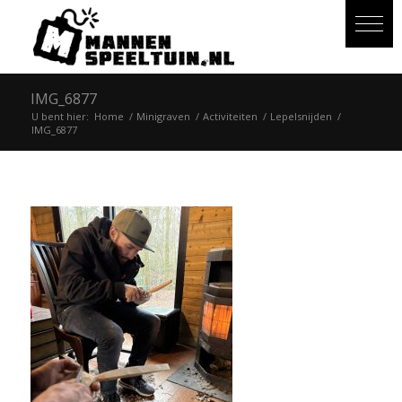
IMG_6877
U bent hier:
Home
/
Minigraven
/
Activiteiten
/
Lepelsnijden
/
IMG_6877