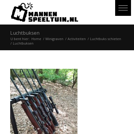
Luchtbuksen
U bent hier:
Home
/
Minigraven
/
Activiteiten
/
Luchtbuks schieten
/
Luchtbuksen