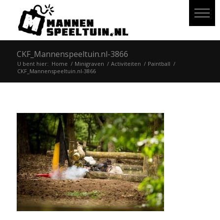
CKF_Mannenspeeltuin.nl-3866
U bent hier:
Home
/
Minigraven
/
Activiteiten
/
Paintball
/
CKF_Mannenspeeltuin.nl-3866