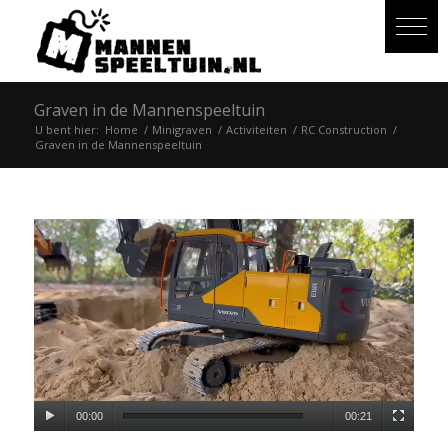
Graven in de Mannenspeeltuin
U bent hier:
Home
/
Minigraven
/
Activiteiten
/
RC Construction
/
Graven in de Mannenspeeltuin
00:00
00:21