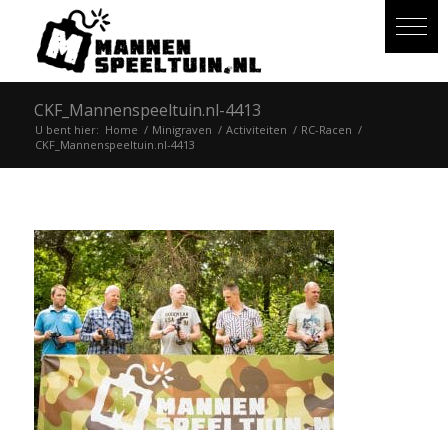
CKF_Mannenspeeltuin.nl-4413
U bent hier:
Home
/
Minigraven
/
Activiteiten
/
RC-Racen
/
CKF_Mannenspeeltuin.nl-4413