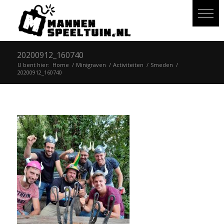
20200912_160740
U bent hier:
Home
/
Minigraven
/
Activiteiten
/
Smeden
/
20200912_160740